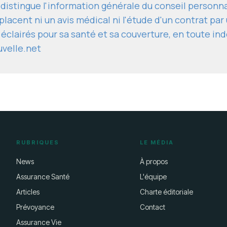
 distingue l'information générale du conseil personn
lacent ni un avis médical ni l'étude d'un contrat par 
 éclairés pour sa santé et sa couverture, en toute i
uvelle.net
RUBRIQUES
LE MÉDIA
News
À propos
Assurance Santé
L'équipe
Articles
Charte éditoriale
Prévoyance
Contact
Assurance Vie