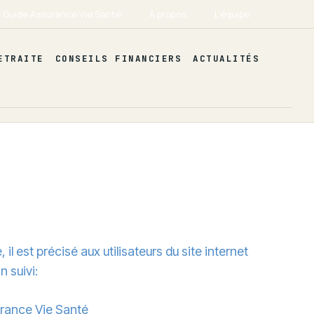
Guide Assurance Vie Santé
À propos
L’équipe
ETRAITE
CONSEILS FINANCIERS
ACTUALITÉS
l est précisé aux utilisateurs du site internet
n suivi:
surance Vie Santé