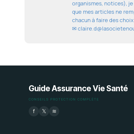
organismes, notices), je
que mes articles ne remp
chacun à faire des choix
✉
claire.d@lasocieteno
Guide Assurance Vie Santé
CONSEILS PROTECTION COMPLÈTE
f
𝕏
≋