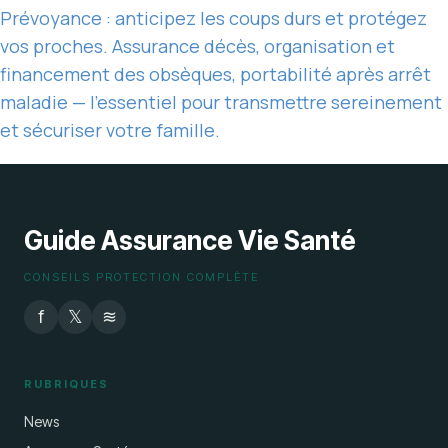
Prévoyance : anticipez les coups durs et protégez
vos proches. Assurance décès, organisation et
financement des obsèques, portabilité après arrêt
maladie — l’essentiel pour transmettre sereinement
et sécuriser votre famille.
Guide Assurance Vie Santé
CONSEILS PROTECTION COMPLÈTE
f
𝕏
≋
RUBRIQUES
News