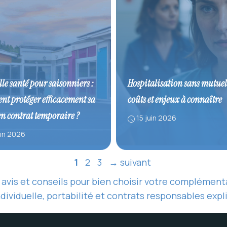
le santé pour saisonniers :
Hospitalisation sans mutuell
t protéger efficacement sa
coûts et enjeux à connaître
en contrat temporaire ?
15 juin 2026
uin 2026
Page
Page
Page
1
2
3
→
suivant
, avis et conseils pour bien choisir votre compléme
ndividuelle, portabilité et contrats responsables exp