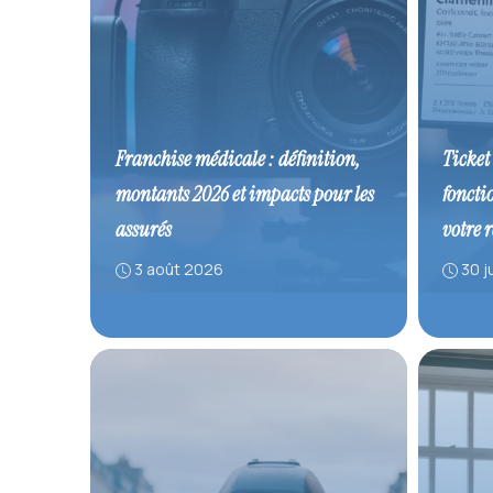
Franchise médicale : définition,
Ticket
montants 2026 et impacts pour les
foncti
assurés
votre 
3 août 2026
30 j