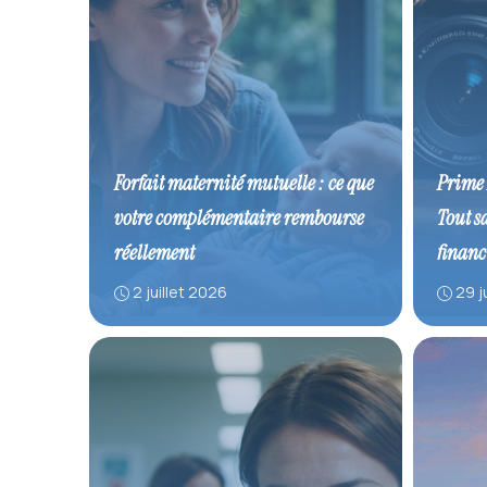
Forfait maternité mutuelle : ce que
Prime 
votre complémentaire rembourse
Tout s
réellement
financ
2 juillet 2026
29 j