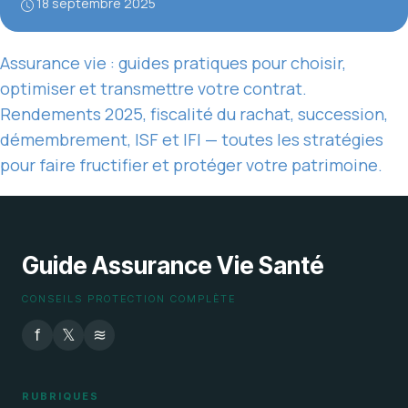
18 septembre 2025
Assurance vie : guides pratiques pour choisir,
optimiser et transmettre votre contrat.
Rendements 2025, fiscalité du rachat, succession,
démembrement, ISF et IFI — toutes les stratégies
pour faire fructifier et protéger votre patrimoine.
Guide Assurance Vie Santé
CONSEILS PROTECTION COMPLÈTE
f
𝕏
≋
RUBRIQUES