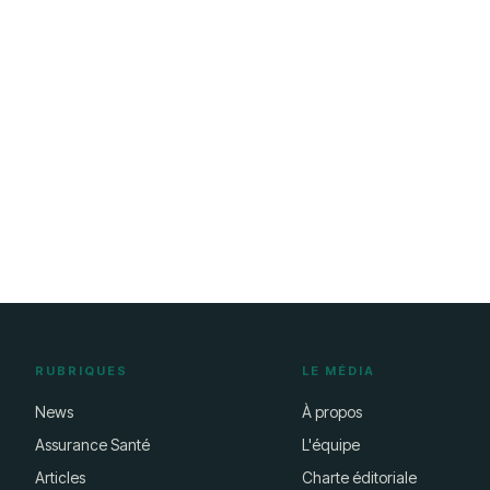
RUBRIQUES
LE MÉDIA
News
À propos
Assurance Santé
L'équipe
Articles
Charte éditoriale