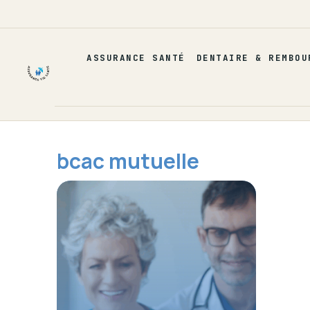
Aller
au
contenu
ASSURANCE SANTÉ
DENTAIRE & REMBOU
bcac mutuelle