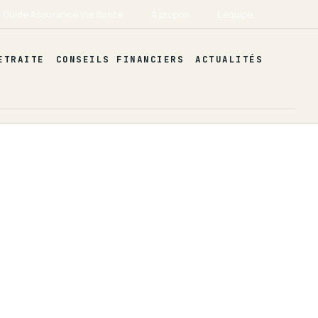
Guide Assurance Vie Santé
À propos
L’équipe
ETRAITE
CONSEILS FINANCIERS
ACTUALITÉS