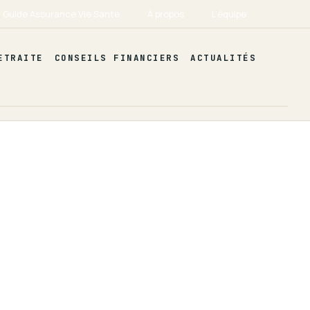
Guide Assurance Vie Santé
À propos
L’équipe
ETRAITE
CONSEILS FINANCIERS
ACTUALITÉS