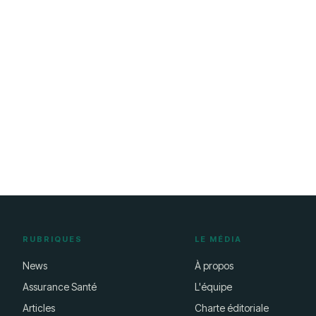
RUBRIQUES
LE MÉDIA
News
À propos
Assurance Santé
L'équipe
Articles
Charte éditoriale