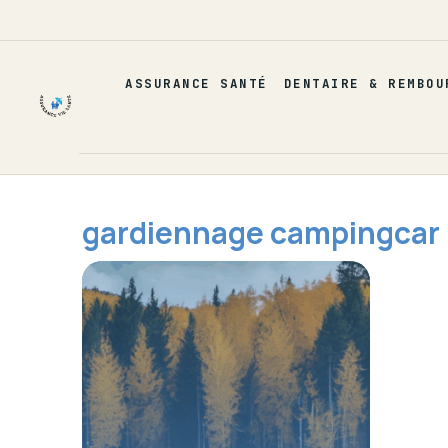
Aller
au
contenu
ASSURANCE SANTÉ
DENTAIRE & REMBOU
gardiennage campingcar