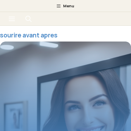
Aller
Menu
au
Menu
contenu
sourire avant apres