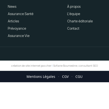
News
À propos
Assurance Santé
L'équipe
Articles
Charte éditoriale
Prévoyance
Contact
Assurance Vie
création de site internet pas cher
|
Sofiane Boumedine, consultant SEO
Mentions Légales
·
CGV
·
CGU