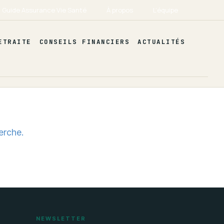
Guide Assurance Vie Santé
À propos
L’équipe
ETRAITE
CONSEILS FINANCIERS
ACTUALITÉS
erche.
NEWSLETTER