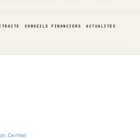
Guide Assurance Vie Santé
À propos
L’équipe
ETRAITE
CONSEILS FINANCIERS
ACTUALITÉS
t
on. Ce n’est