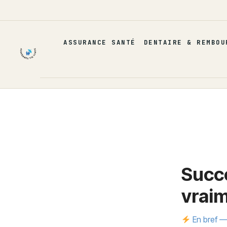
Aller
au
contenu
ASSURANCE SANTÉ
DENTAIRE & REMBOU
Succe
vrai
En bref — 