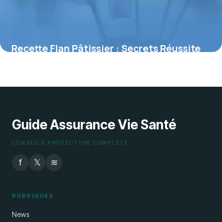
Recette Flan Pâtissier : Secrets Réussite
2026
30 mai 2026
Guide Assurance Vie Santé
CONSEILS PROTECTION COMPLÈTE
f
𝕏
≋
RUBRIQUES
News