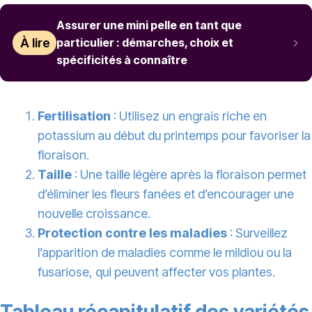
Assurer une mini pelle en tant que
À lire
particulier : démarches, choix et
spécificités à connaître
Fertilisation
: Utilisez un engrais riche en
potassium au début du printemps pour favoriser la
floraison.
Taille
: Une taille légère après la floraison permet
d’éliminer les fleurs fanées et d’encourager une
nouvelle croissance.
Protection
contre les maladies
: Surveillez
l’apparition de maladies comme le mildiou ou la
fusariose, qui peuvent affecter vos plantes.