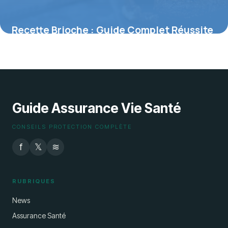
Recette Brioche : Guide Complet Réussite
2026
31 mai 2026
Guide Assurance Vie Santé
CONSEILS PROTECTION COMPLÈTE
f
𝕏
≋
RUBRIQUES
News
Assurance Santé