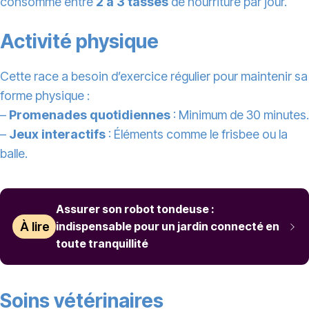
consomme entre
2 à 3 tasses
de nourriture par jour.
Activité physique
Cette race a besoin d’exercice régulier pour maintenir sa
forme physique :
–
Promenades quotidiennes
: Minimum de 30 minutes.
–
Jeux interactifs
: Éléments comme le frisbee ou la
balle.
Assurer son robot tondeuse :
À lire
indispensable pour un jardin connecté en
toute tranquillité
Soins vétérinaires