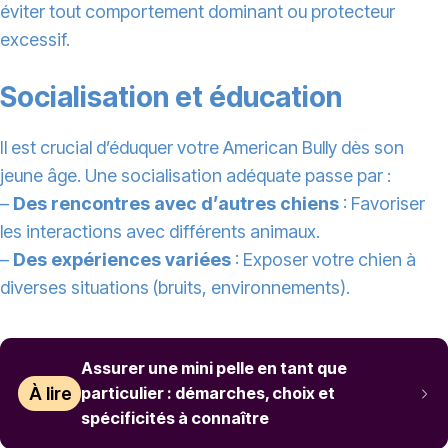
éviter tout comportement dominant ou protecteur
excessif.
Socialisation et éducation
Il est crucial d’éduquer votre American Bully dès son
jeune âge. Une socialisation adéquate passe par :
–
Des rencontres avec d’autres chiens
: Favoriser
les interactions avec différents animaux.
–
Des expériences variées
: Exposer votre chien à
diverses situations (bruits, environnements).
Assurer une mini pelle en tant que
À lire
particulier : démarches, choix et
spécificités à connaître