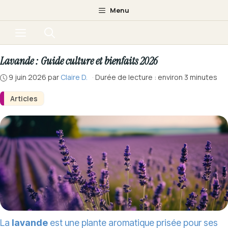
Aller
Menu
au
Menu
contenu
Lavande : Guide culture et bienfaits 2026
9 juin 2026
par
Claire D.
·
Durée de lecture : environ 3 minutes
Articles
La
lavande
est une plante aromatique prisée pour ses