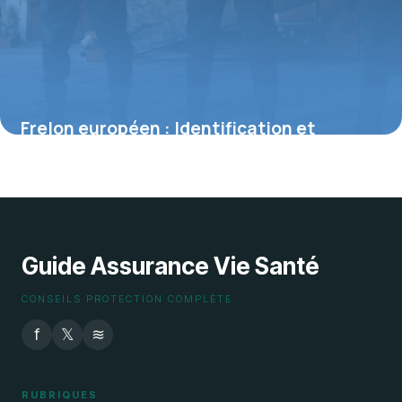
Frelon européen : Identification et
dangers
28 juin 2026
Guide Assurance Vie Santé
CONSEILS PROTECTION COMPLÈTE
f
𝕏
≋
RUBRIQUES