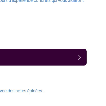
etours d’expérience concrets qui vous aideront
 avec des notes épicées.