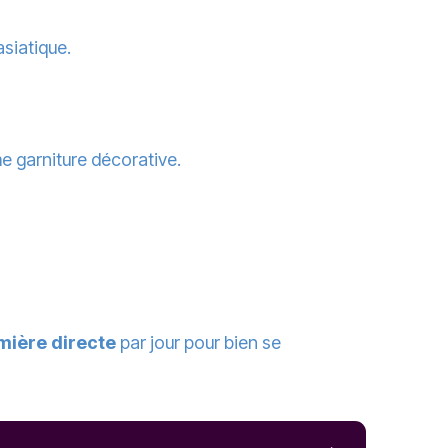
asiatique.
me garniture décorative.
mière directe
par jour pour bien se