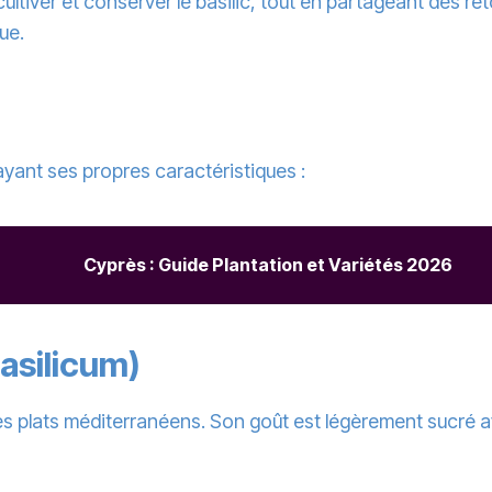
ultiver et conserver le basilic, tout en partageant des r
que.
 ayant ses propres caractéristiques :
Cyprès : Guide Plantation et Variétés 2026
basilicum)
s les plats méditerranéens. Son goût est légèrement sucré