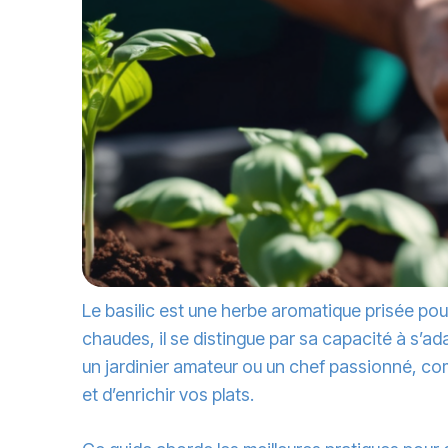
Le basilic est une herbe aromatique prisée pou
chaudes, il se distingue par sa capacité à s’
un jardinier amateur ou un chef passionné, com
et d’enrichir vos plats.