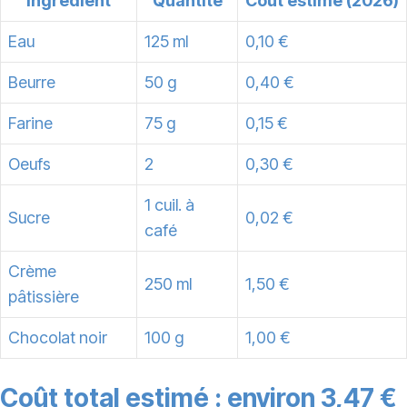
Ingrédient
Quantité
Coût estimé (2026)
Eau
125 ml
0,10 €
Beurre
50 g
0,40 €
Farine
75 g
0,15 €
Oeufs
2
0,30 €
1 cuil. à
Sucre
0,02 €
café
Crème
250 ml
1,50 €
pâtissière
Chocolat noir
100 g
1,00 €
Coût total estimé : environ 3,47 €