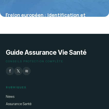
Frelon européen : Identification et
dangers
28 juin 2026
Guide Assurance Vie Santé
CONSEILS PROTECTION COMPLÈTE
f
𝕏
≋
RUBRIQUES
News
Assurance Santé