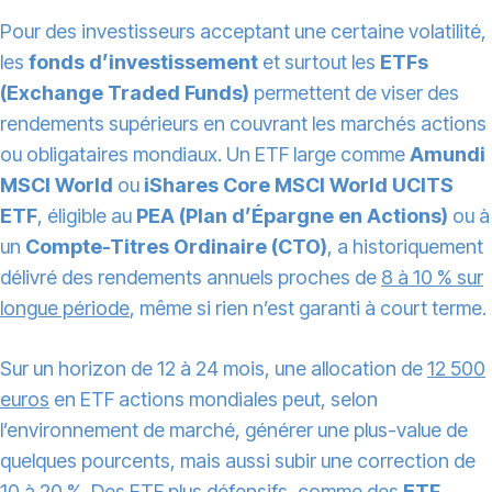
Pour des investisseurs acceptant une certaine volatilité,
les
fonds d’investissement
et surtout les
ETFs
(Exchange Traded Funds)
permettent de viser des
rendements supérieurs en couvrant les marchés actions
ou obligataires mondiaux. Un ETF large comme
Amundi
MSCI World
ou
iShares Core MSCI World UCITS
ETF
, éligible au
PEA (Plan d’Épargne en Actions)
ou à
un
Compte-Titres Ordinaire (CTO)
, a historiquement
délivré des rendements annuels proches de
8 à 10 % sur
longue période
, même si rien n’est garanti à court terme.
Sur un horizon de 12 à 24 mois, une allocation de
12 500
euros
en ETF actions mondiales peut, selon
l’environnement de marché, générer une plus-value de
quelques pourcents, mais aussi subir une correction de
10 à 20 %. Des ETF plus défensifs, comme des
ETF