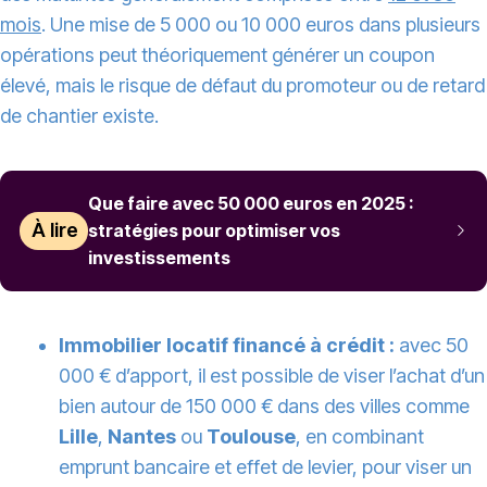
mois
. Une mise de 5 000 ou 10 000 euros dans plusieurs
opérations peut théoriquement générer un coupon
élevé, mais le risque de défaut du promoteur ou de retard
de chantier existe.
Que faire avec 50 000 euros en 2025 :
À lire
stratégies pour optimiser vos
investissements
Immobilier locatif financé à crédit :
avec 50
000 € d’apport, il est possible de viser l’achat d’un
bien autour de 150 000 € dans des villes comme
Lille
,
Nantes
ou
Toulouse
, en combinant
emprunt bancaire et effet de levier, pour viser un