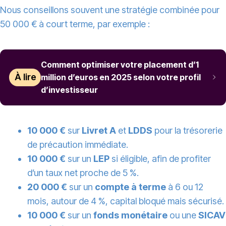
Nous conseillons souvent une stratégie combinée pour
50 000 € à court terme, par exemple :
Comment optimiser votre placement d’1
À lire
million d’euros en 2025 selon votre profil
d’investisseur
10 000 €
sur
Livret A
et
LDDS
pour la trésorerie
de précaution immédiate.
10 000 €
sur un
LEP
si éligible, afin de profiter
d’un taux net proche de 5 %.
20 000 €
sur un
compte à terme
à 6 ou 12
mois, autour de 4 %, capital bloqué mais sécurisé.
10 000 €
sur un
fonds monétaire
ou une
SICAV