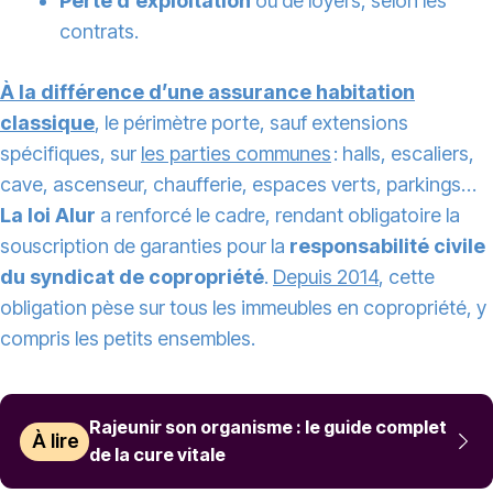
Perte d’exploitation
ou de loyers, selon les
contrats.
À la différence d’une
assurance habitation
classique
, le périmètre porte, sauf extensions
spécifiques, sur
les parties communes
: halls, escaliers,
cave, ascenseur, chaufferie, espaces verts, parkings…
La loi Alur
a renforcé le cadre, rendant obligatoire la
souscription de garanties pour la
responsabilité civile
du syndicat de copropriété
.
Depuis 2014
, cette
obligation pèse sur tous les immeubles en copropriété, y
compris les petits ensembles.
Rajeunir son organisme : le guide complet
À lire
de la cure vitale