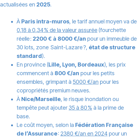
actualisées en
2025
.
À
Paris intra-muros
, le tarif annuel moyen va de
0,18 à 0,34 % de la valeur assurée
(fourchette
réelle :
2200 € à 8000 €/an
pour un immeuble de
30 lots, zone Saint-Lazare ?,
état de structure
standard
).
En province (
Lille, Lyon, Bordeaux
), les prix
commencent à
800 €/an
pour les petits
ensembles, grimpant à
5000 €/an
pour les
copropriétés premium neuves.
À
Nice/Marseille
, le risque inondation ou
tempête peut ajouter
35 à 80 %
à la prime de
base.
Le coût moyen, selon la
Fédération Française
de l’Assurance
:
2380 €/an en 2024
pour un