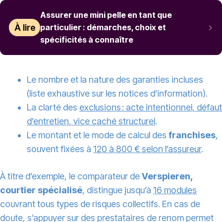
Assurer une mini pelle en tant que
À lire
particulier : démarches, choix et
spécificités à connaître
Le nombre et la nature des garanties incluses
(liste exhaustive sur les notices d’information).
La clarté des
exclusions : acte intentionnel, défaut
d’
entretien
, vice caché structurel
.
Le montant et le mode de calcul des
franchises
,
souvent fixées à
120 à 800 € selon l’assureur
.
À titre d’exemple, le comparateur de
Verspieren,
courtier spécialisé
, distingue jusqu’à
16 modules
couvrant tous types de risques collectifs. En cas de
doute, s’appuyer sur des prestataires de renom permet