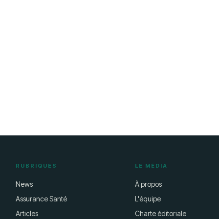
RUBRIQUES
LE MÉDIA
News
À propos
Assurance Santé
L'équipe
Articles
Charte éditoriale