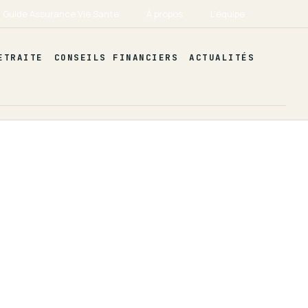
Guide Assurance Vie Santé
À propos
L’équipe
ETRAITE
CONSEILS FINANCIERS
ACTUALITÉS