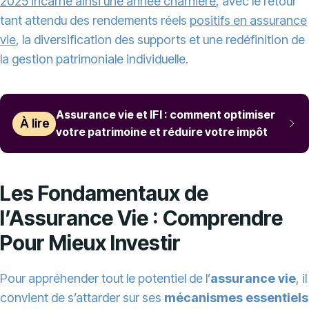
2025 incarne ainsi une année charnière
, avec le retour
tant attendu des rendements réels
positifs en assurance
vie
, la diversification des supports et une redéfinition de
la gestion patrimoniale individuelle.
Assurance vie et IFI : comment optimiser
À lire
votre patrimoine et réduire votre impôt
Les Fondamentaux de
l’Assurance Vie : Comprendre
Pour Mieux Investir
Pour appréhender tout le potentiel de l’
assurance vie
, il
convient de s’attarder sur ses
mécanismes essentiels