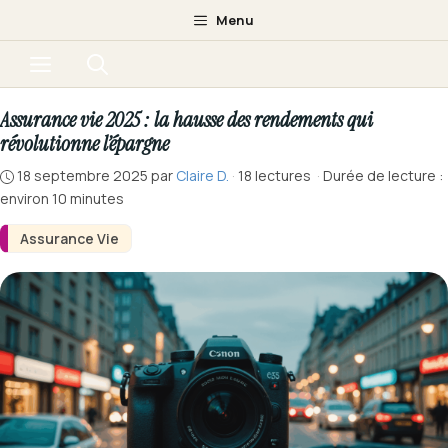
Aller
Menu
au
Menu
contenu
Assurance vie 2025 : la hausse des rendements qui
révolutionne l’épargne
18 septembre 2025
par
Claire D.
·
18 lectures
·
Durée de lecture :
environ 10 minutes
Assurance Vie