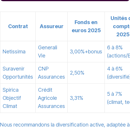
Unités 
Fonds en
Contrat
Assureur
compt
euros 2025
2025
Generali
6 à 8%
Netissima
3,00%+bonus
Vie
(actions/
Suravenir
CNP
4 à 6%
2,50%
Opportunités
Assurances
(diversifié
Spirica
Crédit
5 à 7%
Objectif
Agricole
3,31%
(climat, t
Climat
Assurances
Nous recommandons la diversification active, adaptée à