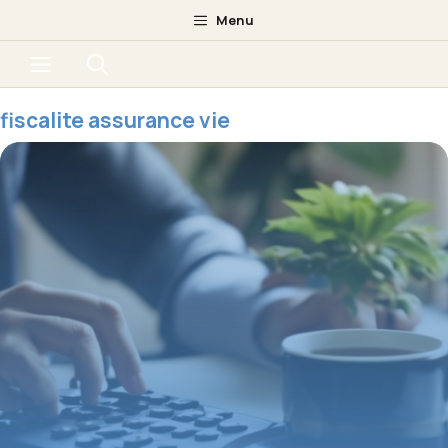
Aller
Menu
au
Menu
contenu
fiscalite assurance vie