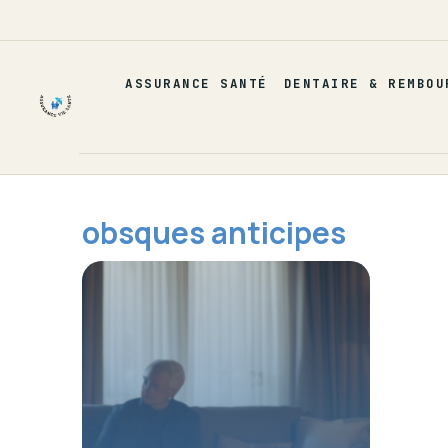
Aller
au
contenu
ASSURANCE SANTÉ
DENTAIRE & REMBOU
obsques anticipes