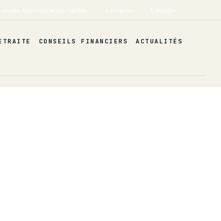
Guide Assurance Vie Santé
À propos
L’équipe
ETRAITE
CONSEILS FINANCIERS
ACTUALITÉS