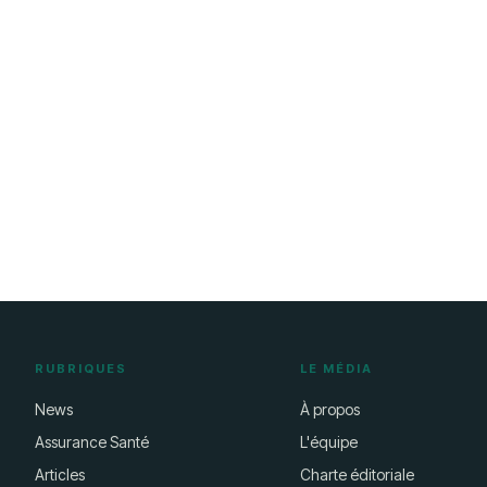
RUBRIQUES
LE MÉDIA
News
À propos
Assurance Santé
L'équipe
Articles
Charte éditoriale