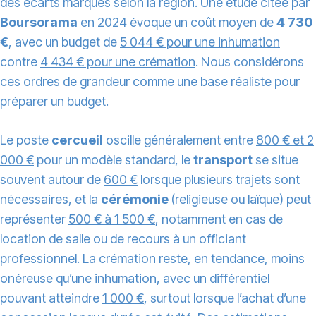
des écarts marqués selon la région. Une étude citée par
Boursorama
en
2024
évoque un coût moyen de
4 730
€
, avec un budget de
5 044 € pour une inhumation
contre
4 434 € pour une crémation
. Nous considérons
ces ordres de grandeur comme une base réaliste pour
préparer un budget.
Le poste
cercueil
oscille généralement entre
800 € et 2
000 €
pour un modèle standard, le
transport
se situe
souvent autour de
600 €
lorsque plusieurs trajets sont
nécessaires, et la
cérémonie
(religieuse ou laïque) peut
représenter
500 € à 1 500 €
, notamment en cas de
location de salle ou de recours à un officiant
professionnel. La crémation reste, en tendance, moins
onéreuse qu’une inhumation, avec un différentiel
pouvant atteindre
1 000 €
, surtout lorsque l’achat d’une