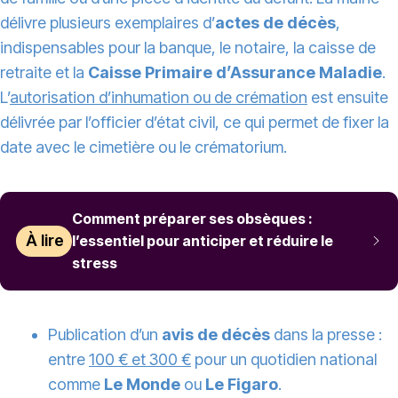
délivre plusieurs exemplaires d’
actes de décès
,
indispensables pour la banque, le notaire, la caisse de
retraite et la
Caisse Primaire d’Assurance Maladie
.
L’
autorisation d’inhumation ou de crémation
est ensuite
délivrée par l’officier d’état civil, ce qui permet de fixer la
date avec le cimetière ou le crématorium.
Comment préparer ses obsèques :
À lire
l’essentiel pour anticiper et réduire le
stress
Publication d’un
avis de décès
dans la presse :
entre
100 € et 300 €
pour un quotidien national
comme
Le Monde
ou
Le Figaro
.