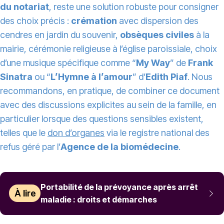
du notariat
, reste une solution robuste pour consigner
des choix précis :
crémation
avec dispersion des
cendres en jardin du souvenir,
obsèques civiles
à la
mairie, cérémonie religieuse à l’église paroissiale, choix
d’une musique spécifique comme “
My Way
” de
Frank
Sinatra
ou “
L’Hymne à l’amour
” d’
Edith Piaf
. Nous
recommandons, en pratique, de combiner ce document
avec des discussions explicites au sein de la famille, en
particulier lorsque des questions sensibles existent,
telles que le
don d’organes
via le registre national des
refus géré par l’
Agence de la biomédecine
.
Portabilité de la prévoyance après arrêt
À lire
maladie : droits et démarches