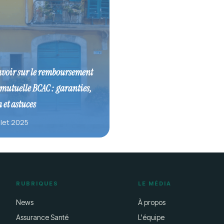
avoir sur le remboursement
 mutuelle BCAC : garanties,
 et astuces
illet 2025
RUBRIQUES
LE MÉDIA
News
À propos
Assurance Santé
L'équipe