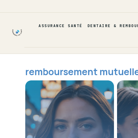
Aller
au
contenu
ASSURANCE SANTÉ
DENTAIRE & REMBOU
remboursement mutuell