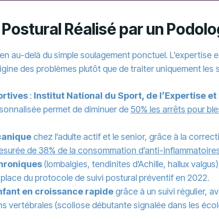
 Postural Réalisé par un Podol
ien au-delà du simple soulagement ponctuel. L’expertise
rigine des problèmes plutôt que de traiter uniquement le
ortives
:
Institut National du Sport, de l’Expertise e
sonnalisée permet de diminuer de
50% les arrêts pour bl
canique
chez l’adulte actif et le senior, grâce à la correct
esurée de 38% de la consommation d’anti-inflammatoire
chroniques
(lombalgies, tendinites d’Achille, hallux valgu
place du protocole de suivi postural préventif en 2022.
enfant en croissance rapide
grâce à un suivi régulier, av
ions vertébrales (scoliose débutante signalée dans les éco