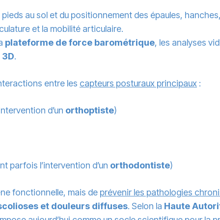
 pieds au sol et du positionnement des épaules, hanches
lature et la mobilité articulaire.
a
plateforme de force barométrique
, les analyses 
 3D
.
teractions entre les
capteurs posturaux principaux
:
 intervention d’un
orthoptiste
)
t parfois l’intervention d’un
orthodontiste
)
êne fonctionnelle, mais de
prévenir les pathologies chron
scolioses et douleurs diffuses
. Selon la
Haute Autori
’impose aujourd’hui comme un socle scientifique pour la p