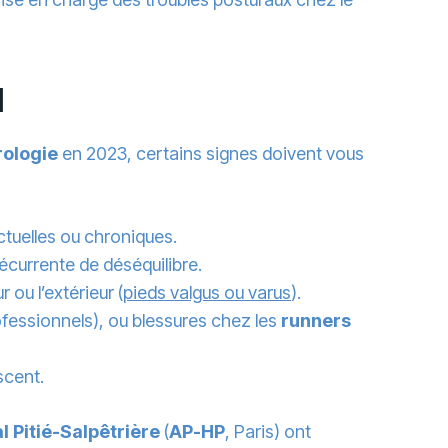
l
rologie
en 2023, certains signes doivent vous
ctuelles ou chroniques.
écurrente de déséquilibre.
 ou l’extérieur (
pieds valgus ou varus
).
ofessionnels), ou blessures chez les
runners
scent.
al Pitié-Salpêtrière
(
AP-HP
, Paris) ont