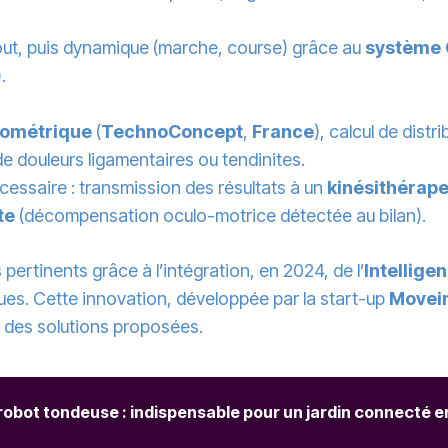
out, puis dynamique (marche, course) grâce au
système 
.
rométrique
(
TechnoConcept
,
France
), calcul de dist
 douleurs ligamentaires ou tendinites.
nécessaire : transmission des résultats à un
kinésithérap
te
(décompensation oculo-motrice détectée au bilan).
ertinents grâce à l’intégration, en 2024, de l’
Intelligen
s. Cette innovation, développée par la start-up
Movei
on des solutions proposées.
obot tondeuse : indispensable pour un jardin connecté en