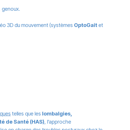
, genoux.
vidéo 3D du mouvement (systèmes
OptoGait
et
iques
telles que les
lombalgies,
té de Santé (HAS)
, l’approche
rise en charge des troubles posturaux chez le