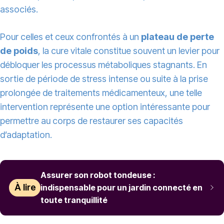
associés.
Pour celles et ceux confrontés à un
plateau de perte
de poids
, la cure vitale constitue souvent un levier pour
débloquer les processus métaboliques stagnants. En
sortie de période de stress intense ou suite à la prise
prolongée de traitements médicamenteux, une telle
intervention représente une option intéressante pour
permettre au corps de restaurer ses capacités
d’adaptation.
Assurer son robot tondeuse :
À lire
indispensable pour un jardin connecté en
toute tranquillité