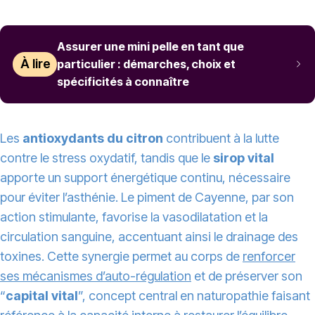
Assurer une mini pelle en tant que
À lire
particulier : démarches, choix et
spécificités à connaître
Les
antioxydants du citron
contribuent à la lutte
contre le stress oxydatif, tandis que le
sirop vital
apporte un support énergétique continu, nécessaire
pour éviter l’asthénie. Le piment de Cayenne, par son
action stimulante, favorise la vasodilatation et la
circulation sanguine, accentuant ainsi le drainage des
toxines. Cette synergie permet au corps de
renforcer
ses mécanismes d’auto-régulation
et de préserver son
“
capital vital
”, concept central en naturopathie faisant