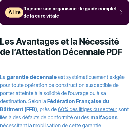
Rajeunir son organisme : le guide complet
À lire
de la cure vitale
Les Avantages et la Nécessité
de l’Attestation Décennale PDF
La
garantie décennale
est systématiquement exigée
pour toute opération de construction susceptible de
porter atteinte à la solidité de l’ouvrage ou à sa
destination. Selon la
Fédération Française du
Bâtiment (FFB)
, près de
60% des litiges du secteur
sont
liés à des défauts de conformité ou des
malfaçons
nécessitant la mobilisation de cette garantie.