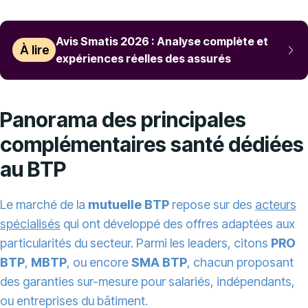
Avis Smatis 2026 : Analyse complète et
À lire
expériences réelles des assurés
Panorama des principales
complémentaires santé dédiées
au BTP
Le marché de la
mutuelle BTP
repose sur des
acteurs
spécialisés
qui ont développé des offres adaptées aux
particularités du secteur. Parmi les leaders, citons
PRO
BTP
,
MBTP
, ou encore
SMA BTP
, chacun proposant
des garanties sur-mesure pour salariés, indépendants,
ou entreprises du bâtiment.