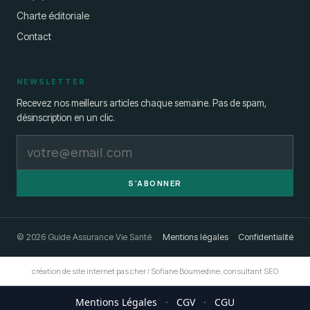
Charte éditoriale
Contact
NEWSLETTER
Recevez nos meilleurs articles chaque semaine. Pas de spam,
désinscription en un clic.
S'ABONNER
© 2026 Guide Assurance Vie Santé
Mentions légales
Confidentialité
création de site internet pas cher
|
Sofiane Boumedine, consultant SEO
Mentions Légales
·
CGV
·
CGU