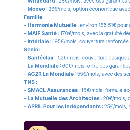
–
Witandard
: 28€/mois, avec des garanties s
–
Monéo
: 23€/mois, option économique avec u
Famille
:
–
Harmonie Mutuelle
: environ 185,51€ pour 
–
MAIF Santé
: 170€/mois, avec la gratuité dès
–
Intériale
: 195€/mois, couverture renforcée 
Senior
:
–
Santéclair
: 52€/mois, couverture basique a
–
La Mondiale
: 60€/mois, offre des garanties
–
AG2R La Mondiale
: 55€/mois, avec des ser
TNS
:
–
SMACL Assurances
: 16€/mois, formule éco
–
La Mutuelle des Architectes
: 20€/mois, 
–
APRIL Pour les Indépendants
: 25€/mois, 