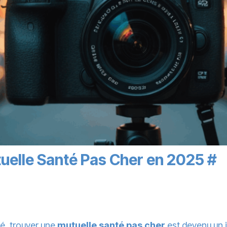
Mutuelle Santé Pas Cher en 2025
#
té, trouver une
mutuelle santé
pas cher
est devenu un 