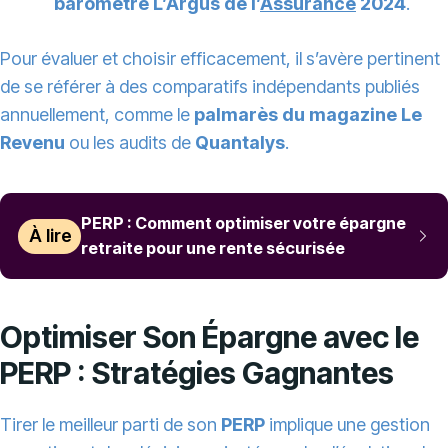
baromètre L’Argus de l’
Assurance
2024
.
Pour évaluer et choisir efficacement, il s’avère pertinent
de se référer à des comparatifs indépendants publiés
annuellement, comme le
palmarès du magazine Le
Revenu
ou les audits de
Quantalys
.
PERP : Comment optimiser votre épargne
À lire
retraite pour une rente sécurisée
Optimiser Son Épargne avec le
PERP : Stratégies Gagnantes
Tirer le meilleur parti de son
PERP
implique une gestion