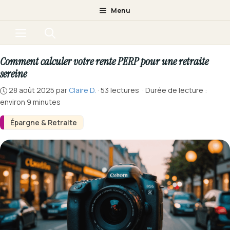
Aller
Menu
au
Menu
contenu
Comment calculer votre rente PERP pour une retraite
sereine
28 août 2025
par
Claire D.
·
53 lectures
·
Durée de lecture :
environ 9 minutes
Épargne & Retraite