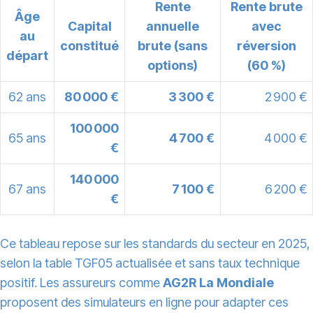
Rente
Rente brute
Âge
Capital
annuelle
avec
au
constitué
brute (sans
réversion
départ
options)
(60 %)
62 ans
80 000 €
3 300 €
2 900 €
100 000
65 ans
4 700 €
4 000 €
€
140 000
67 ans
7 100 €
6 200 €
€
Ce tableau repose sur les standards du secteur en 2025,
selon la table TGF05 actualisée et sans taux technique
positif. Les assureurs comme
AG2R La Mondiale
proposent des simulateurs en ligne pour adapter ces