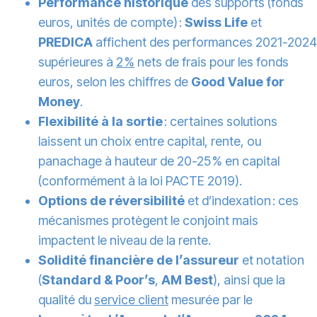
Performance historique
des supports (fonds
euros, unités de compte) :
Swiss Life
et
PREDICA
affichent des performances 2021-2024
supérieures à
2 %
nets de frais pour les fonds
euros, selon les chiffres de
Good Value for
Money
.
Flexibilité à la sortie
: certaines solutions
laissent un choix entre capital, rente, ou
panachage à hauteur de 20-25 % en capital
(conformément à la loi PACTE 2019).
Options de réversibilité
et d’indexation : ces
mécanismes protègent le conjoint mais
impactent le niveau de la rente.
Solidité financière de l’assureur
et notation
(
Standard & Poor’s
,
AM Best
), ainsi que la
qualité du
service client
mesurée par le