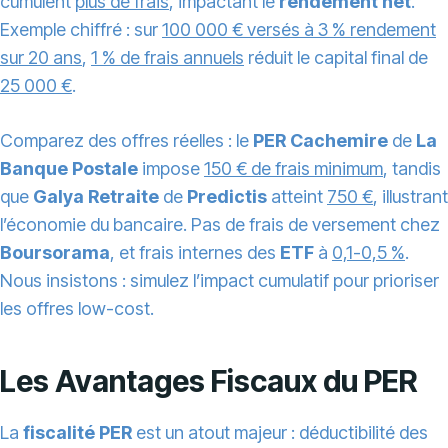
cumulent
plus de frais
, impactant le
rendement net
.
Exemple chiffré : sur
100 000 € versés à 3 % rendement
sur 20 ans
,
1 % de frais annuels
réduit le capital final de
25 000 €
.
Comparez des offres réelles : le
PER Cachemire
de
La
Banque Postale
impose
150 € de frais minimum
, tandis
que
Galya Retraite
de
Predictis
atteint
750 €
, illustrant
l’économie du bancaire. Pas de frais de versement chez
Boursorama
, et frais internes des
ETF
à
0,1-0,5 %
.
Nous insistons : simulez l’impact cumulatif pour prioriser
les offres low-cost.
Les Avantages Fiscaux du PER
La
fiscalité PER
est un atout majeur : déductibilité des