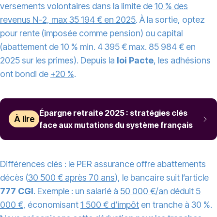
versements volontaires dans la limite de
10 % des
revenus N-2, max 35 194 € en 2025
. À la sortie, optez
pour rente (imposée comme pension) ou capital
(abattement de 10 % min. 4 395 € max. 85 984 € en
2025 sur les primes). Depuis la
loi Pacte
, les adhésions
ont bondi de
+20 %
.
Épargne retraite 2025 : stratégies clés
À lire
face aux mutations du système français
Différences clés : le PER assurance offre abattements
décès (
30 500 € après 70 ans
), le bancaire suit l’article
777 CGI
. Exemple : un salarié à
50 000 €/an
déduit
5
000 €
, économisant
1 500 € d’impôt
en tranche à 30 %.