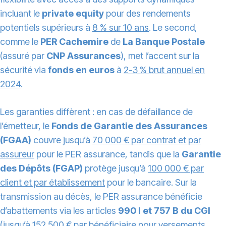
incluant le
private equity
pour des rendements
potentiels supérieurs à
8 % sur 10 ans
. Le second,
comme le
PER Cachemire
de
La Banque Postale
(assuré par
CNP Assurances
), met l’accent sur la
sécurité via
fonds en euros
à
2-3 % brut annuel en
2024
.
Les garanties diffèrent : en cas de défaillance de
l’émetteur, le
Fonds de Garantie des Assurances
(FGAA)
couvre jusqu’à
70 000 € par contrat et par
assureur
pour le PER assurance, tandis que la
Garantie
des Dépôts (FGAP)
protège jusqu’à
100 000 € par
client et par établissement
pour le bancaire. Sur la
transmission au décès, le PER assurance bénéficie
d’abattements via les articles
990 I et 757 B du CGI
(jusqu’à
152 500 € par bénéficiaire pour versements