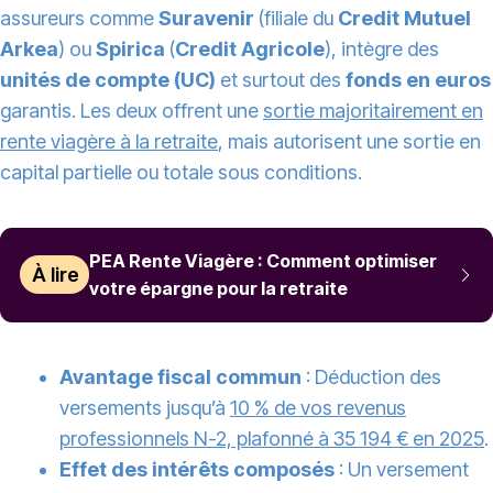
assureurs comme
Suravenir
(filiale du
Credit Mutuel
Arkea
) ou
Spirica
(
Credit Agricole
), intègre des
unités de compte (UC)
et surtout des
fonds en euros
garantis. Les deux offrent une
sortie majoritairement en
rente viagère à la retraite
, mais autorisent une sortie en
capital partielle ou totale sous conditions.
PEA Rente Viagère : Comment optimiser
À lire
votre épargne pour la retraite
Avantage fiscal commun
: Déduction des
versements jusqu’à
10 % de vos revenus
professionnels N-2, plafonné à 35 194 € en 2025
.
Effet des intérêts composés
: Un versement