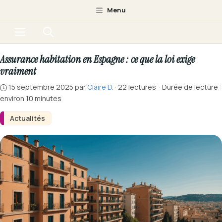
Aller
Menu
au
Menu
contenu
Assurance habitation en Espagne : ce que la loi exige
vraiment
15 septembre 2025
par
Claire D.
·
22 lectures
·
Durée de lecture :
environ 10 minutes
Actualités