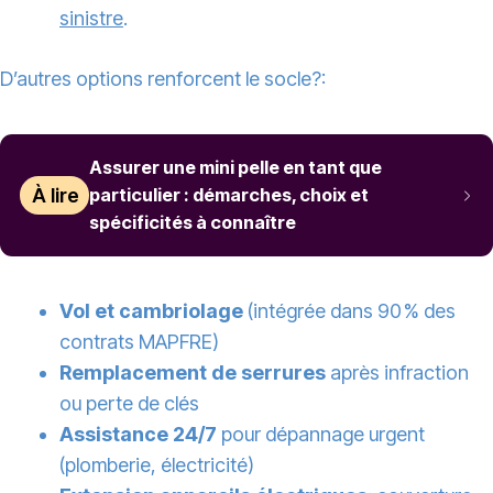
sinistre
.
D’autres options renforcent le socle?:
Assurer une mini pelle en tant que
À lire
particulier : démarches, choix et
spécificités à connaître
Vol et cambriolage
(intégrée dans 90 % des
contrats MAPFRE)
Remplacement de serrures
après infraction
ou perte de clés
Assistance 24/7
pour dépannage urgent
(plomberie, électricité)