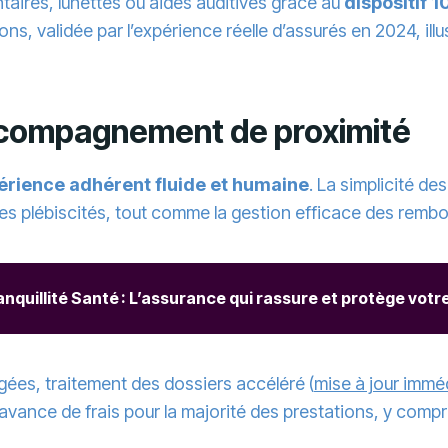
taires, lunettes ou aides auditives grâce au
dispositif 
ns, validée par l’expérience réelle d’assurés en 2024, ill
ccompagnement de proximité
érience adhérent fluide et humaine
. La simplicité des
es plébiscités, tout comme la gestion efficace des remb
anquillité Santé : L’assurance qui rassure et protège votr
gées, traitement des dossiers accéléré (
mise à jour immé
vance de frais pour la majorité des prestations, y compr