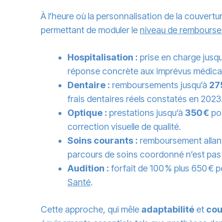
À l’heure où la personnalisation de la couvertu
permettant de moduler le
niveau de rembourse
Hospitalisation :
prise en charge jusq
réponse concrète aux imprévus médicau
Dentaire :
remboursements jusqu’à
27
frais dentaires réels constatés en 2023
Optique :
prestations jusqu’à
350 €
pou
correction visuelle de qualité.
Soins courants :
remboursement allant
parcours de soins coordonné n’est pas
Audition :
forfait de 100 % plus 650 € p
Santé
.
Cette approche, qui mêle
adaptabilité
et
cou