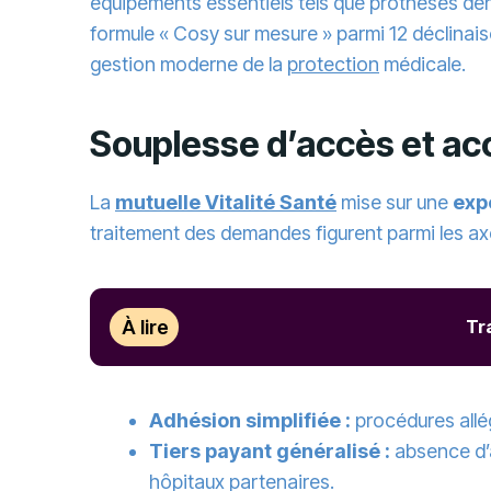
équipements essentiels tels que prothèses den
formule « Cosy sur mesure » parmi 12 déclinaiso
gestion moderne de la
protection
médicale.
Souplesse d’accès et a
La
mutuelle Vitalité Santé
mise sur une
exp
traitement des demandes figurent parmi les ax
À lire
Tr
Adhésion simplifiée :
procédures allé
Tiers payant généralisé :
absence d’a
hôpitaux partenaires.