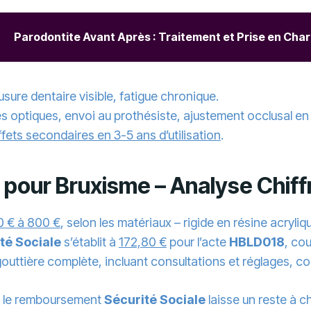
Parodontite Avant Après : Traitement et Prise en Cha
usure dentaire visible, fatigue chronique.
s optiques, envoi au prothésiste, ajustement occlusal en 
fets secondaires en 3-5 ans d’utilisation
.
s pour Bruxisme – Analyse Chif
0 € à 800 €
, selon les matériaux – rigide en résine acryliq
té Sociale
s’établit à
172,80 €
pour l’acte
HBLD018
, co
gouttière complète, incluant consultations et réglages, c
, le remboursement
Sécurité Sociale
laisse un reste à 