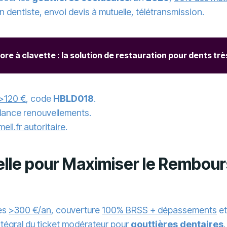
n dentiste, envoi devis à mutuelle, télétransmission.
core à clavette : la solution de restauration pour dents tr
 >120 €
, code
HBLD018
.
gilance renouvellements.
eli.fr autoritaire
.
uelle pour Maximiser le Rembou
res
>300 €/an
, couverture
100% BRSS + dépassements
et
intégral du ticket modérateur
pour
gouttières dentaires