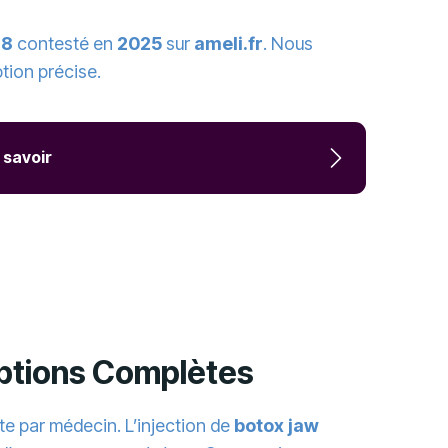
18
contesté en
2025
sur
ameli.fr
. Nous
ption précise.
 savoir
 Options Complètes
ite par médecin. L’injection de
botox jaw