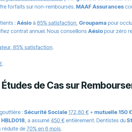
ffre forfaits sur non-remboursés.
MAAF Assurances
cou
tients :
Aésio
à
85% satisfaction
,
Groupama
pour occlu
rifiez contrat annuel. Nous conseillons
Aésio
pour zéro r
ateur, 85% satisfaction
.
€
.
 Études de Cas sur Rembourse
gouttière :
Sécurité Sociale
172,80 €
+
mutuelle 150 
e
HBLD018
, a assumé
450 €
entièrement. Dentistes du
S
 réduite de
70% en 6 mois
.