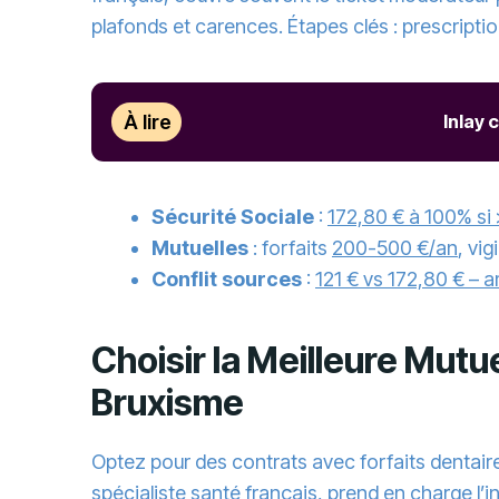
plafonds et carences. Étapes clés : prescriptio
À lire
Inlay 
Sécurité Sociale
:
172,80 € à 100% si
Mutuelles
: forfaits
200-500 €/an
, vi
Conflit sources
:
121 € vs 172,80 € – am
Choisir la Meilleure Mut
Bruxisme
Optez pour des contrats avec forfaits dentai
spécialiste santé français, prend en charge
l’