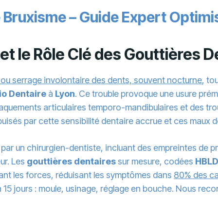
Bruxisme – Guide Expert Optim
t le Rôle Clé des Gouttières D
ou serrage involontaire des dents, souvent nocturne
, t
io Dentaire
à
Lyon
. Ce trouble provoque une usure prém
craquements articulaires temporo-mandibulaires et des tr
sés par cette sensibilité dentaire accrue et ces maux d
ar un chirurgien-dentiste, incluant des empreintes de pr
eur. Les
gouttières dentaires
sur mesure, codées
HBLD
ant les forces, réduisant les symptômes dans
80% des c
 en 15 jours : moule, usinage, réglage en bouche. Nous re