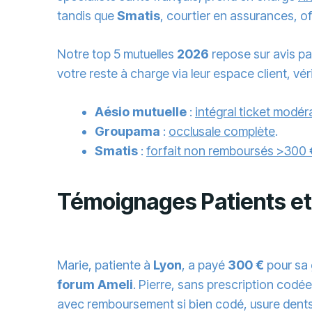
tandis que
Smatis
, courtier en assurances, o
Notre top 5 mutuelles
2026
repose sur avis pa
votre reste à charge via leur espace client, vé
Aésio mutuelle
:
intégral ticket modér
Groupama
:
occlusale complète
.
Smatis
:
forfait non remboursés >300 
Témoignages Patients et
Marie, patiente à
Lyon
, a payé
300 €
pour sa 
forum Ameli
. Pierre, sans prescription codé
avec remboursement si bien codé, usure dents