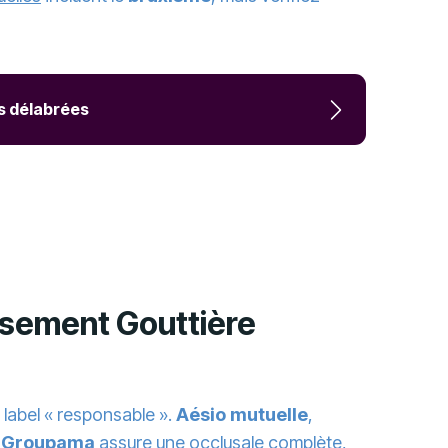
ès délabrées
rsement Gouttière
 label « responsable ».
Aésio mutuelle
,
.
Groupama
assure une occlusale complète,