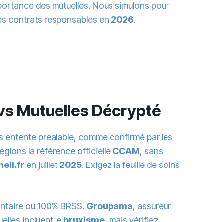
mportance des mutuelles. Nous simulons pour
es contrats responsables en
2026
.
 vs Mutuelles Décrypté
ns entente préalable, comme confirmé par les
ilégions la référence officielle
CCAM
, sans
eli.fr
en juillet
2025
. Exigez la feuille de soins
ntaire
ou
100% BRSS
.
Groupama
, assureur
elles
incluent le
bruxisme
, mais vérifiez