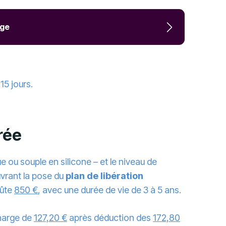
rge
15 jours.
frée
ue ou souple en silicone – et le niveau de
uvrant la pose du
plan de libération
oûte
850 €
, avec une durée de vie de 3 à 5 ans.
charge de
127,20 €
après déduction des
172,80