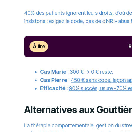
40% des patients ignorent leurs droits
, d’où d
insistons : exigez le code, pas de « NR » abusif
À lire
R
Cas Marie
:
300 € → 0 € reste
.
Cas Pierre
:
450 € sans code, leçon a
Efficacité
:
90% succès, usure -70% e
Alternatives aux Gouttiè
La thérapie comportementale, gestion du stre