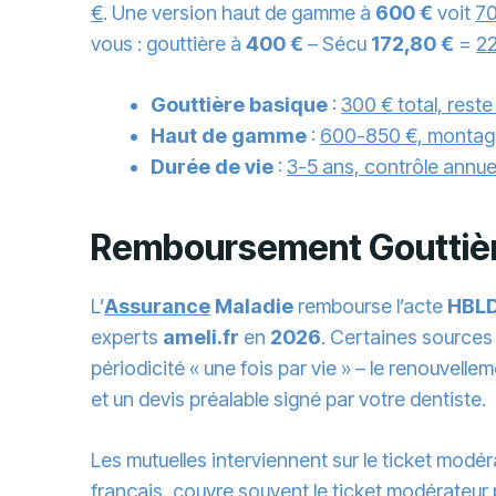
€
. Une version haut de gamme à
600 €
voit
70
vous : gouttière à
400 €
– Sécu
172,80 €
=
22
Gouttière basique
:
300 € total, reste
Haut de gamme
:
600-850 €, montage 
Durée de vie
:
3-5 ans, contrôle ann
Remboursement Gouttière
L’
Assurance
Maladie
rembourse l’acte
HBL
experts
ameli.fr
en
2026
. Certaines source
périodicité « une fois par vie » – le renouvell
et un devis préalable signé par votre dentiste.
Les mutuelles interviennent sur le ticket modé
français, couvre souvent le ticket modérateur 