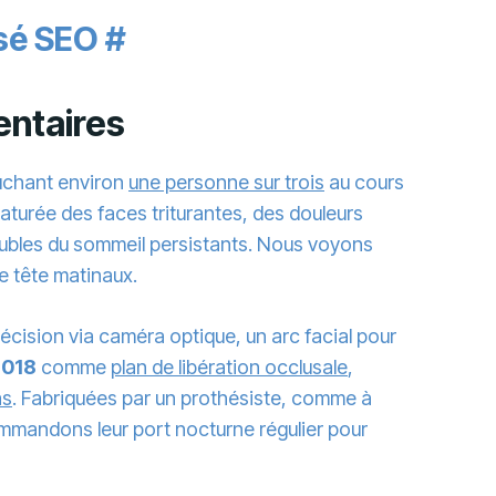
isé SEO
#
entaires
ouchant environ
une personne sur trois
au cours
aturée des faces triturantes, des douleurs
oubles du sommeil persistants. Nous voyons
e tête matinaux.
écision via caméra optique, un arc facial pour
018
comme
plan de libération occlusale
,
as
. Fabriquées par un prothésiste, comme à
commandons leur port nocturne régulier pour