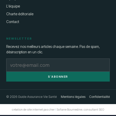
L'équipe
Charte éditoriale
Contact
NEWSLETTER
Recevez nos meilleurs articles chaque semaine. Pas de spam,
désinscription en un clic.
S'ABONNER
© 2026 Guide Assurance Vie Santé
Mentions légales
Confidentialité
création de site internet pas cher
|
Sofiane Boumedine, consultant SEO