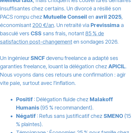
Meilleurtaux
, mais critiquent les couvertures dentaires
insuffisantes chez certains. Un divorcé a résilié son
PACS rompu chez
Mutuelle Conseil
en
avril 2025
,
économisant
200 €/an
. Un retraité via
Previssima
a
basculé vers
CSS
sans frais, notant
85 % de
satisfaction post-changement
en sondages 2026.
Un ingénieur
SNCF
devenu freelance a adapté ses
garanties freelance, louant la délégation chez
APICIL
.
Nous voyons dans ces retours une confirmation : agir
vite paie, surtout avec l’inflation.
Positif
: Délégation fluide chez
Malakoff
Humanis
(95 % recommandent).
Négatif
: Refus sans justificatif chez
SMENO
(15
% plaintes).
Témoignage :
Économies 25 %
pour famille chez