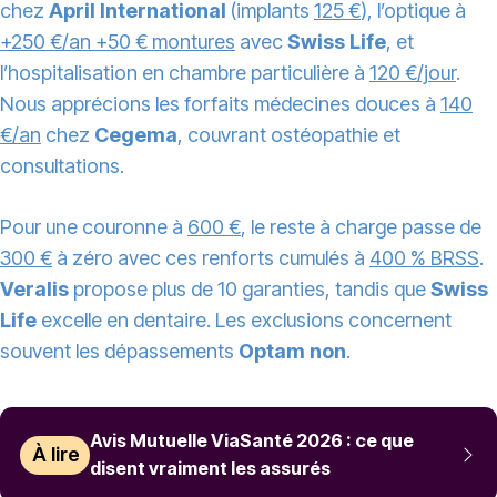
chez
April International
(implants
125 €
), l’optique à
+250 €/an +50 € montures
avec
Swiss Life
, et
l’hospitalisation en chambre particulière à
120 €/jour
.
Nous apprécions les forfaits médecines douces à
140
€/an
chez
Cegema
, couvrant ostéopathie et
consultations.
Pour une couronne à
600 €
, le reste à charge passe de
300 €
à zéro avec ces renforts cumulés à
400 % BRSS
.
Veralis
propose plus de 10 garanties, tandis que
Swiss
Life
excelle en dentaire. Les exclusions concernent
souvent les dépassements
Optam non
.
Avis Mutuelle ViaSanté 2026 : ce que
À lire
disent vraiment les assurés