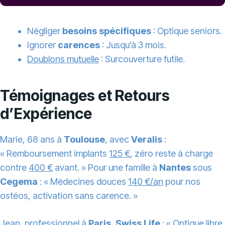
Négliger
besoins spécifiques
: Optique seniors.
Ignorer
carences
: Jusqu’à 3 mois.
Doublons mutuelle
: Surcouverture futile.
Témoignages et Retours
d’Expérience
Marie, 68 ans à
Toulouse
, avec
Veralis
:
« Remboursement implants
125 €
, zéro reste à charge
contre
400 €
avant. » Pour une famille à
Nantes
sous
Cegema
: « Médecines douces
140 €/an
pour nos
ostéos, activation sans carence. »
Jean, professionnel à
Paris
,
Swiss Life
: « Optique libre