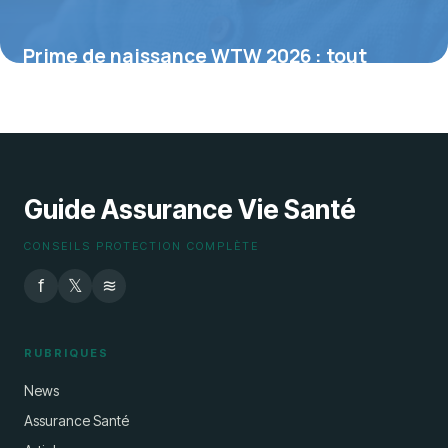
Prime de naissance WTW 2026 : tout
savoir sur cette aide exceptionnelle
6 juillet 2026
Guide Assurance Vie Santé
CONSEILS PROTECTION COMPLÈTE
f
𝕏
≋
RUBRIQUES
News
Assurance Santé