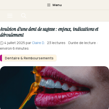
Aller
Menu
au
Menu
contenu
Avulsion d’une dent de sagesse : enjeux, indications et
déroulement
4 juillet 2025
par
Claire D.
·
23 lectures
·
Durée de lecture :
environ 6 minutes
Dentaire & Remboursements