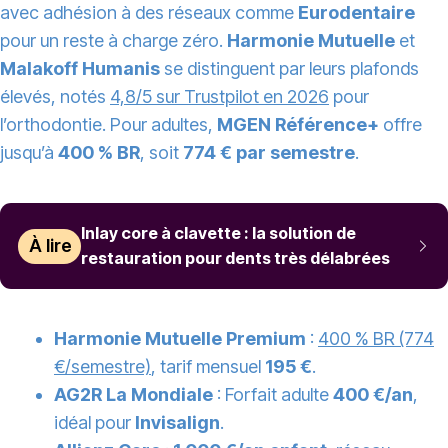
avec adhésion à des réseaux comme
Eurodentaire
pour un reste à charge zéro.
Harmonie Mutuelle
et
Malakoff Humanis
se distinguent par leurs plafonds
élevés, notés
4,8/5 sur Trustpilot en 2026
pour
l’orthodontie. Pour adultes,
MGEN Référence+
offre
jusqu’à
400 % BR
, soit
774 € par semestre
.
Inlay core à clavette : la solution de
À lire
restauration pour dents très délabrées
Harmonie Mutuelle Premium
:
400 % BR (774
€/semestre)
, tarif mensuel
195 €
.
AG2R La Mondiale
: Forfait adulte
400 €/an
,
idéal pour
Invisalign
.