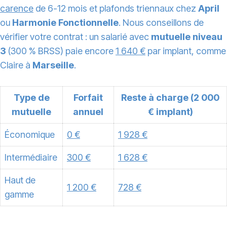
carence
de 6-12 mois et plafonds triennaux chez
April
ou
Harmonie Fonctionnelle
. Nous conseillons de
vérifier votre contrat : un salarié avec
mutuelle niveau
3
(300 % BRSS) paie encore
1 640 €
par implant, comme
Claire à
Marseille
.
Type de
Forfait
Reste à charge (2 000
mutuelle
annuel
€ implant)
Économique
0 €
1 928 €
Intermédiaire
300 €
1 628 €
Haut de
1 200 €
728 €
gamme