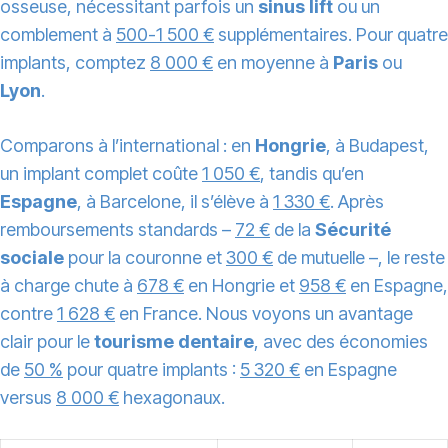
osseuse, nécessitant parfois un
sinus lift
ou un
comblement à
500-1 500 €
supplémentaires. Pour quatre
implants, comptez
8 000 €
en moyenne à
Paris
ou
Lyon
.
Comparons à l’international : en
Hongrie
, à Budapest,
un implant complet coûte
1 050 €
, tandis qu’en
Espagne
, à Barcelone, il s’élève à
1 330 €
. Après
remboursements standards –
72 €
de la
Sécurité
sociale
pour la couronne et
300 €
de mutuelle –, le reste
à charge chute à
678 €
en Hongrie et
958 €
en Espagne,
contre
1 628 €
en France. Nous voyons un avantage
clair pour le
tourisme dentaire
, avec des économies
de
50 %
pour quatre implants :
5 320 €
en Espagne
versus
8 000 €
hexagonaux.