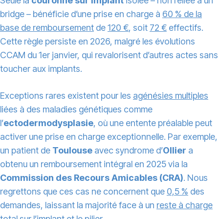
Seule la
couronne sur implant
isolée – non reliée à un
bridge – bénéficie d’une prise en charge à
60 % de la
base de remboursement
de
120 €
, soit
72 €
effectifs.
Cette règle persiste en 2026, malgré les évolutions
CCAM du 1er janvier, qui revalorisent d’autres actes sans
toucher aux implants.
Exceptions rares existent pour les
agénésies multiples
liées à des maladies génétiques comme
l’
ectodermodysplasie
, où une entente préalable peut
activer une prise en charge exceptionnelle. Par exemple,
un patient de
Toulouse
avec syndrome d’
Ollier
a
obtenu un remboursement intégral en 2025 via la
Commission des Recours Amicables (CRA)
. Nous
regrettons que ces cas ne concernent que
0,5 %
des
demandes, laissant la majorité face à un
reste à charge
total
sur l’implant et le pilier.