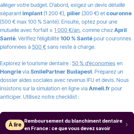
alléger votre budget. D’abord, exigez un devis détaillé
séparant
implant
(1 200 €),
pilier
(300 €) et
couronne
(500 € max 100 % Santé). Ensuite, optez pour une
mutuelle avec forfait ≥
1 000 €/an
, comme chez
April
Santé
. Vérifiez l’éligibilité
100 % Santé
pour couronnes
plafonnées à
500 €
sans reste à charge.
Explorez le tourisme dentaire :
50 % d’économies
en
Hongrie
via
SmilePartner Budapest
. Préparez un
dossier aides sociales avec revenus IFU et devis. Nous
insistons sur la simulation en ligne via
Ameli.fr
pour
anticiper. Utilisez notre checklist :
Remboursement du blanchiment dentaire
À lire
en France : ce que vous devez savoir