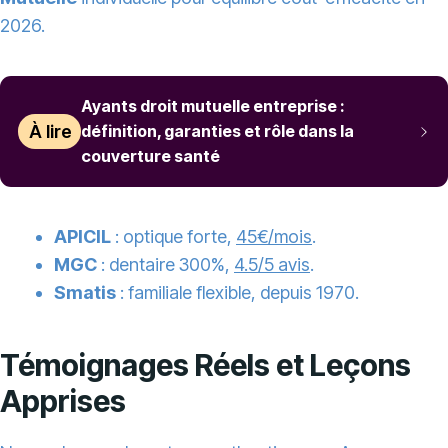
2026.
Ayants droit mutuelle entreprise :
À lire
définition, garanties et rôle dans la
couverture santé
APICIL
: optique forte,
45€/mois
.
MGC
: dentaire 300%,
4.5/5 avis
.
Smatis
: familiale flexible, depuis 1970.
Témoignages Réels et Leçons
Apprises