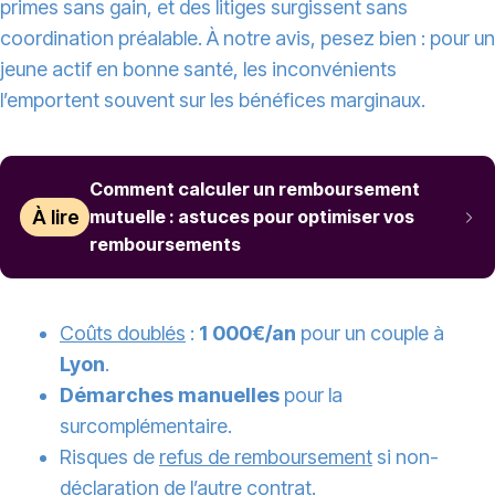
primes sans gain, et des litiges surgissent sans
coordination préalable. À notre avis, pesez bien : pour un
jeune actif en bonne santé, les inconvénients
l’emportent souvent sur les bénéfices marginaux.
Comment calculer un remboursement
À lire
mutuelle : astuces pour optimiser vos
remboursements
Coûts doublés
:
1 000€/an
pour un couple à
Lyon
.
Démarches manuelles
pour la
surcomplémentaire.
Risques de
refus de remboursement
si non-
déclaration de l’autre contrat.