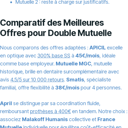
Mutuelle 2 : reste à charge sur justificatifs.
Comparatif des Meilleures
Offres pour Double Mutuelle
Nous comparons des offres adaptées :
APICIL
excelle
en optique avec
300% base SS
à
45€/mois
, idéale
comme base employeur.
Mutuelle MGC
, mutuelle
historique, brille en dentaire surcomplémentaire avec
avis
4.5/5 sur 10 000 retours
.
Smatis
, spécialiste
familial, offre flexibilité à
38€/mois
pour 4 personnes.
April
se distingue par sa coordination fluide,
remboursant
prothèses à 400€
en tandem. Notre choix :
associez
Malakoff Humanis
collective et
France
Mutuelle
individuelle pour équilibre coût-efficacité en