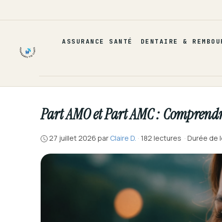
Aller
au
contenu
ASSURANCE SANTÉ
DENTAIRE & REMBOU
Part AMO et Part AMC : Comprendre
27 juillet 2026
par
Claire D.
·
182 lectures
·
Durée de l