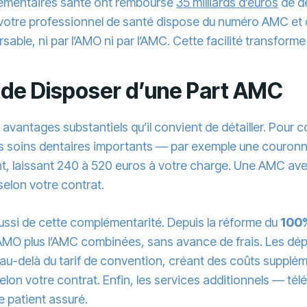
lémentaires santé ont remboursé
35 milliards d’euros
de d
 votre professionnel de santé dispose du numéro AMC et d
ble, ni par l’AMO ni par l’AMC. Cette facilité transforme
 de Disposer d’une Part AMC
vantages substantiels qu’il convient de détailler. Pour 
des soins dentaires importants — par exemple une couron
nt, laissant 240 à 520 euros à votre charge. Une AMC av
selon votre contrat.
ussi de cette complémentarité. Depuis la réforme du
100%
l’AMO plus l’AMC combinées, sans avance de frais. Les d
 au-delà du tarif de convention, créant des coûts suppl
n votre contrat. Enfin, les services additionnels — téléc
 patient assuré.