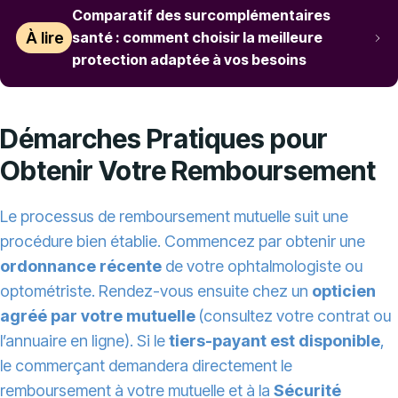
Comparatif des surcomplémentaires
À lire
santé : comment choisir la meilleure
protection adaptée à vos besoins
Démarches Pratiques pour
Obtenir Votre Remboursement
Le processus de remboursement mutuelle suit une
procédure bien établie. Commencez par obtenir une
ordonnance récente
de votre ophtalmologiste ou
optométriste. Rendez-vous ensuite chez un
opticien
agréé par votre mutuelle
(consultez votre contrat ou
l’annuaire en ligne). Si le
tiers-payant est disponible
,
le commerçant demandera directement le
remboursement à votre mutuelle et à la
Sécurité