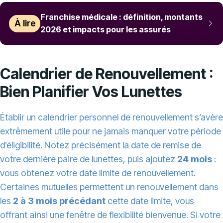
Franchise médicale : définition, montants
À lire
2026 et impacts pour les assurés
Calendrier de Renouvellement :
Bien Planifier Vos Lunettes
Établir un calendrier personnel de renouvellement s’avère
extrêmement utile pour ne jamais manquer votre période
d’éligibilité. Notez précisément la date de remise de
votre dernière paire de lunettes, puis ajoutez
24 mois
:
vous obtenez votre date limite de renouvellement.
Certaines mutuelles permettent un renouvellement dans
les
2 à 3 mois précédant
cette date limite, vous
offrant ainsi une fenêtre de flexibilité bienvenue. Si votre