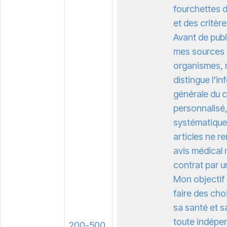
fourchettes d
et des critère
Avant de publ
mes sources (
organismes, n
distingue l'i
générale du c
personnalisé, 
systématiqu
articles ne r
avis médical n
contrat par u
Mon objectif 
faire des cho
sa santé et s
toute indépe
200-500