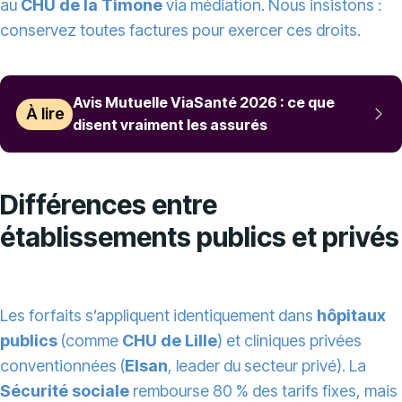
au
CHU de la Timone
via médiation. Nous insistons :
conservez toutes factures pour exercer ces droits.
Avis Mutuelle ViaSanté 2026 : ce que
À lire
disent vraiment les assurés
Différences entre
établissements publics et privés
Les forfaits s’appliquent identiquement dans
hôpitaux
publics
(comme
CHU de Lille
) et cliniques privées
conventionnées (
Elsan
, leader du secteur privé). La
Sécurité sociale
rembourse 80 % des tarifs fixes, mais