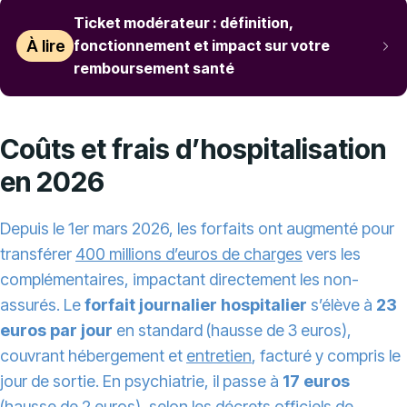
Ticket modérateur : définition,
À lire
fonctionnement et impact sur votre
remboursement santé
Coûts et frais d’hospitalisation
en 2026
Depuis le 1er mars 2026, les forfaits ont augmenté pour
transférer
400 millions d’euros de charges
vers les
complémentaires, impactant directement les non-
assurés. Le
forfait journalier hospitalier
s’élève à
23
euros par jour
en standard (hausse de 3 euros),
couvrant hébergement et
entretien
, facturé y compris le
jour de sortie. En psychiatrie, il passe à
17 euros
(hausse de 2 euros), selon les décrets officiels de