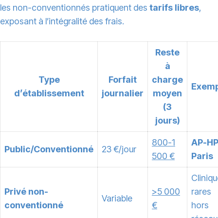
les non-conventionnés pratiquent des
tarifs libres
,
exposant à l’intégralité des frais.
Reste
à
Type
Forfait
charge
Exemp
d’établissement
journalier
moyen
(3
jours)
800-1
AP-H
Public/Conventionné
23 €/jour
500 €
Paris
Cliniq
Privé non-
>5 000
rares
Variable
conventionné
€
hors