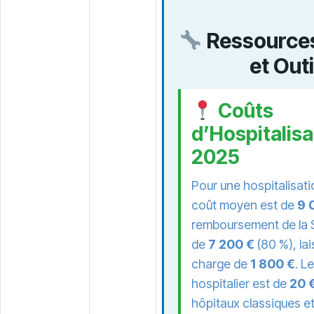
Ressources
et Out
Coûts
d’Hospitalisa
2025
Pour une hospitalisati
coût moyen est de
9 
remboursement de la S
de
7 200 €
(80 %), lai
charge de
1 800 €
. Le
hospitalier est de
20 
hôpitaux classiques e