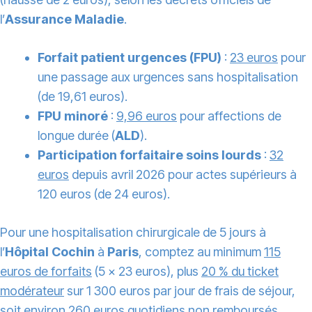
l’
Assurance Maladie
.
Forfait patient urgences (FPU)
:
23 euros
pour
une passage aux urgences sans hospitalisation
(de 19,61 euros).
FPU minoré
:
9,96 euros
pour affections de
longue durée (
ALD
).
Participation forfaitaire soins lourds
:
32
euros
depuis avril 2026 pour actes supérieurs à
120 euros (de 24 euros).
Pour une hospitalisation chirurgicale de 5 jours à
l’
Hôpital Cochin
à
Paris
, comptez au minimum
115
euros de forfaits
(5 × 23 euros), plus
20 % du ticket
modérateur
sur 1 300 euros par jour de frais de séjour,
soit environ 260 euros quotidiens non remboursés.