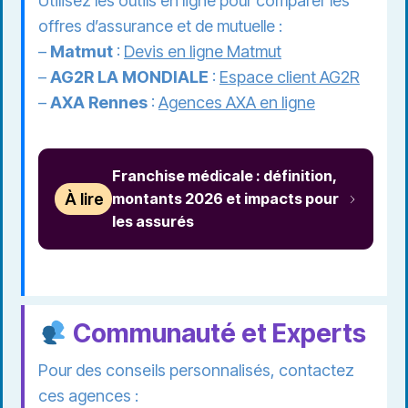
Utilisez les outils en ligne pour comparer les
offres d’assurance et de mutuelle :
–
Matmut
:
Devis en ligne Matmut
–
AG2R LA MONDIALE
:
Espace client AG2R
–
AXA Rennes
:
Agences AXA en ligne
Franchise médicale : définition,
À lire
montants 2026 et impacts pour
les assurés
Communauté et Experts
Pour des conseils personnalisés, contactez
ces agences :