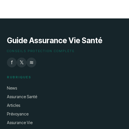
parodontal non chirurgical ? Détails,
tarifs et remboursements
9 juillet 2025
Guide Assurance Vie Santé
CONSEILS PROTECTION COMPLÈTE
f
𝕏
≋
RUBRIQUES
News
Assurance Santé
Articles
Prévoyance
Assurance Vie