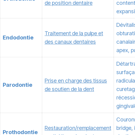
de position dentaire
content
expans
Dévitali
Traitement de la pulpe et
obturat
Endodontie
des canaux dentaires
canalair
apex, pu
Détartr
surfaç
Prise en charge des tissus
radicula
Parodontie
de soutien de la dent
curetag
récessi
gingiva
Couron
Restauration/remplacement
bridge, 
Prothodontie