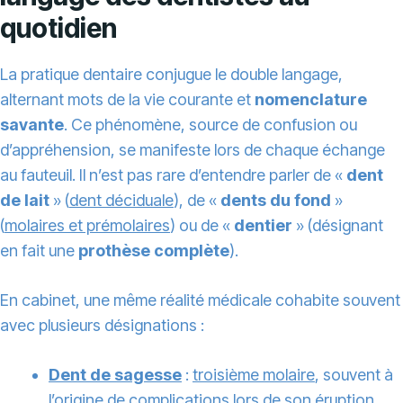
quotidien
La pratique dentaire conjugue le double langage,
alternant mots de la vie courante et
nomenclature
savante
. Ce phénomène, source de confusion ou
d’appréhension, se manifeste lors de chaque échange
au fauteuil. Il n’est pas rare d’entendre parler de «
dent
de lait
» (
dent déciduale
), de «
dents du fond
»
(
molaires et prémolaires
) ou de «
dentier
» (désignant
en fait une
prothèse complète
).
En cabinet, une même réalité médicale cohabite souvent
avec plusieurs désignations :
Dent de sagesse
:
troisième molaire
, souvent à
l’origine de complications lors de son éruption