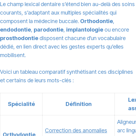
Le champ lexical dentaire s’étend bien au-delà des soins
courants, s’adaptant aux multiples spécialités qui
composent la médecine buccale.
Orthodontie
,
endodontie
,
parodontie
,
implantologie
ou encore
prosthodontie
disposent chacune d’un vocabulaire
dédié, en lien direct avec les gestes experts qu’elles
mobilisent.
Voici un tableau comparatif synthétisant ces disciplines
et certains de leurs mots-clés :
Le
Spécialité
Définition
as
Aligneu
Correction des anomalies
arc ling
Orthodontie