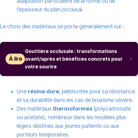
adaptation particulière de la forme ou de
l’épaisseur du plan occlusal.
Le choix des matériaux se porte généralement sur :
Gouttière occlusale : transformations
À lire
avant/après et bénéfices concrets pour
votre sourire
Une
résine dure
, plébiscitée pour sa résistance
et sa durabilité dans les cas de bruxisme sévère.
Des matériaux
thermoformés
(polycarbonate
ou acétate), nombreux dans les modèles plus
légers destinés aux jeunes patients ou aux
porteurs temporaires.