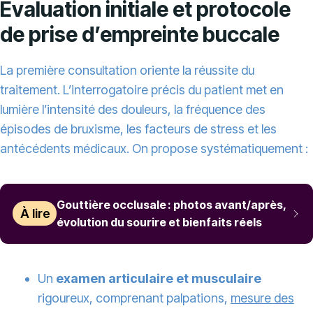
Évaluation initiale et protocole
de prise d’empreinte buccale
La première consultation oriente la réussite du
traitement. L’interrogatoire précis du patient met en
lumière l’intensité des douleurs, la fréquence des
épisodes de bruxisme, les facteurs de stress et les
antécédents médicaux. On propose systématiquement :
Gouttière occlusale : photos avant/après,
À lire
évolution du sourire et bienfaits réels
Un
examen articulaire et musculaire
rigoureux, comprenant palpations,
mesure des