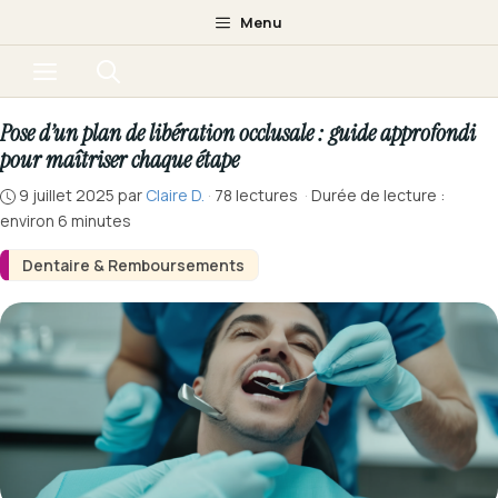
Aller
Menu
au
Menu
contenu
Pose d’un plan de libération occlusale : guide approfondi
pour maîtriser chaque étape
9 juillet 2025
par
Claire D.
·
78 lectures
·
Durée de lecture :
environ 6 minutes
Dentaire & Remboursements