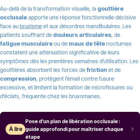
Au-delà de la transformation visuelle, la
gouttière
occlusale
apporte une réponse fonctionnelle décisive
face au
bruxisme
et aux désordres mandibulaires. Les
patients souffrant de
douleurs articulaires
, de
fatigue musculaire
ou de
maux de tête
nocturnes
constatent une atténuation significative de leurs
symptômes dès les premières semaines d’utilisation. Les
gouttières absorbent les forces de
friction
et de
compression
, protègent l’émail contre l’usure
excessive, et limitent la formation de microfissures ou
d’éclats, fréquente chez les bruxomanes.
Pose d’un plan de libération occlusale :
À lire
guide approfondi pour maîtriser chaque
étape