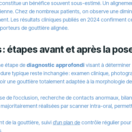
constitue un bénéfice souvent sous-estimé. Un alignement 
ctérienne. Chez de nombreux patients, on observe une dim
ement. Les résultats cliniques publiés en 2024 confirment
 porteurs de gouttière alignée.
: étapes avant et après la pos
ne étape de
diagnostic approfondi
visant à déterminer l
dure typique reste inchangée : examen clinique, photogra
r une gouttière totalement adaptée à la morphologie den
yse de l’occlusion, recherche de contacts anormaux, bila
majoritairement réalisées par scanner intra-oral, permett
 de la gouttière, suivi
d’un plan de
contrôle régulier pour 
s.