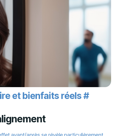
re et bienfaits réels
#
’alignement
ffet avant/après se révèle particulièrement