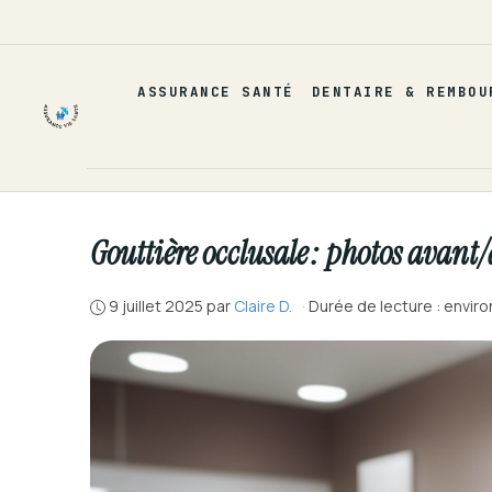
Aller
au
contenu
ASSURANCE SANTÉ
DENTAIRE & REMBOU
Gouttière occlusale : photos avant/a
9 juillet 2025
par
Claire D.
·
Durée de lecture : enviro