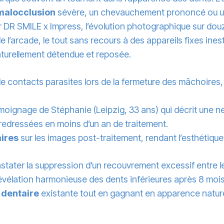
malocclusion
sévère, un chevauchement prononcé ou 
r DR SMILE x Impress, l’évolution photographique sur do
’arcade, le tout sans recours à des appareils fixes inest
turellement détendue et reposée.
 de contacts parasites lors de la fermeture des mâchoires
moignage de Stéphanie (Leipzig, 33 ans) qui décrit une n
 redressées en moins d’un an de traitement.
aires
sur les images post-traitement, rendant l’esthétiq
constater la suppression d’un recouvrement excessif entre 
 révélation harmonieuse des dents inférieures après 8 moi
 dentaire
existante tout en gagnant en apparence naturel