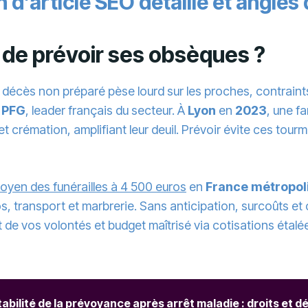
 d’article SEO détaillé et angles
t de prévoir ses obsèques ?
décès non préparé pèse lourd sur les proches, contraints
e
PFG
, leader français du secteur. À
Lyon
en
2023
, une f
e et crémation, amplifiant leur deuil. Prévoir évite ces t
oyen des funérailles à 4 500 euros
en
France métropol
ros, transport et marbrerie. Sans anticipation, surcoûts et
ct de vos volontés et budget maîtrisé via cotisations éta
abilité de la prévoyance après arrêt maladie : droits et