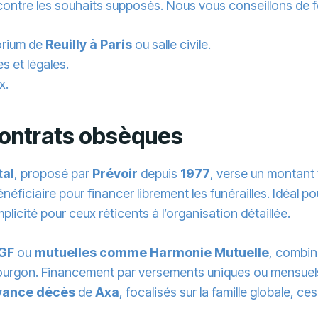
ontre les souhaits supposés. Nous vous conseillons de fo
torium de
Reuilly à Paris
ou salle civile.
 et légales.
x.
 contrats obsèques
tal
, proposé par
Prévoir
depuis
1977
, verse un montant 
néficiaire pour financer librement les funérailles. Idéal pour
icité pour ceux réticents à l’organisation détaillée.
GF
ou
mutuelles comme Harmonie Mutuelle
, combin
fourgon. Financement par versements uniques ou mensuels s
yance décès
de
Axa
, focalisés sur la famille globale, ces