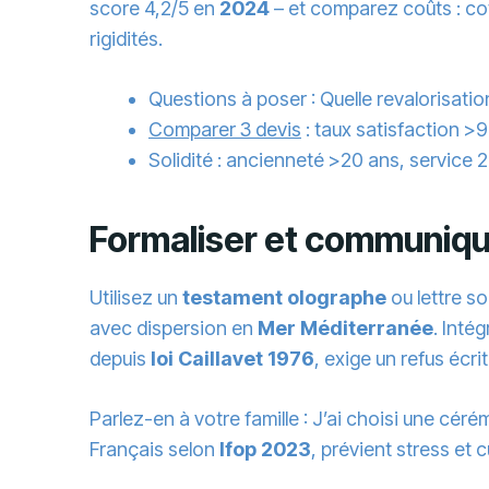
score 4,2/5 en
2024
– et comparez coûts : co
rigidités.
Questions à poser : Quelle revalorisatio
Comparer 3 devis
: taux satisfaction >
Solidité : ancienneté >20 ans, service 2
Formaliser et communiqu
Utilisez un
testament olographe
ou lettre s
avec dispersion en
Mer Méditerranée
. Inté
depuis
loi Caillavet 1976
, exige un refus écr
Parlez-en à votre famille : J’ai choisi une cér
Français selon
Ifop 2023
, prévient stress et