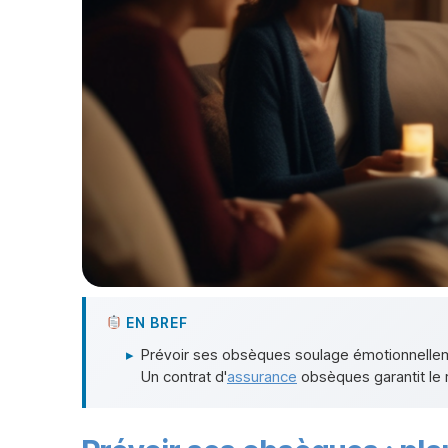
EN BREF
▸
Prévoir ses obsèques soulage émotionnellemen
Un contrat d'
assurance
obsèques garantit le 