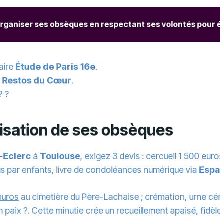
aniser ses obsèques en respectant ses volontés pour évi
aire
Étude de Paris 16e
.
x
Restos du Cœur
.
? ?
anisation de ses obsèques
-Eclerc
à
Toulouse
, exigez 3 devis : cercueil 1 500 eu
 lus par enfants, livre de condoléances numérique via
Espa
euros
au cimetière du Père-Lachaise ; crémation, urne cé
aix ?. Cette minutie crée un recueillement apaisé, fidèle